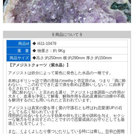
§ 商品について §
商品id
◆ t611-10479
重 量
◆ 物重さ：約 9Kg
商品サイズ
◆高さ:約250mm 横:約290mm 厚さ:約150mm
【アメジストクォーツ（紫水晶）】
アメジストは鉄分によって紫色に発色した水晶の一種です。
名称はギリシャ語で酒の意味のmethyと否定辞のa、つまり「酒に酔
わない」「この石でできた盃で酒を飲めば悪酔いしない」に由来す
るとされています。
「酒に酔わない」と言われる通り、アメジストは体調面への作用が
大きく、血液を浄化して解毒、解熱作用を高め皮膚病の治療や不眠
を解消するのにも用いられたと言われています。
アメジストは真実の愛を導く愛の守護石とも呼ばれ恋愛運UPの石
としても広く知られています。
理想的な出会いをもたらす効果や持ち主に美や調和を与え、セクシ
ーな魅力を引き出すとのことですので恋愛成就のお守りとしても最
適といえるでしょう。
また、くよくよしたり傷ついたりしている時には癒し、目前の困難