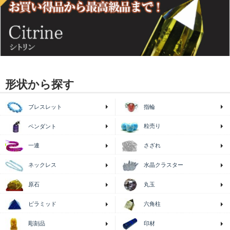
形状から探す
ブレスレット
指輪
粒売り
ペンダント
一連
さざれ
ネックレス
水晶クラスター
原石
丸玉
ピラミッド
六角柱
印材
彫刻品