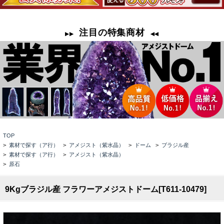
TOP
>
素材で探す（ア行）
>
アメジスト（紫水晶）
>
ドーム
>
ブラジル産
>
素材で探す（ア行）
>
アメジスト（紫水晶）
>
原石
9Kgブラジル産 フラワーアメジストドーム[T611-10479]