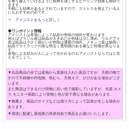
を乗り越えていけるように精神を強くするヒーリング効果も期待で
きます。
不眠にも効果があるとされていますので、ストレスを抱えている人
にもおすすめの石です。
⇒ アメジストをもっと詳しく
◆ワンポイント情報
アメジストは産地によって結晶や色味の傾向が変わります。
例えばブラジル産は結晶が大きめだが色味は少し薄め、ウルグアイ
産は結晶は小さく細かいが色味は濃紫の傾向、メキシコ産は細長い
結晶でライラックの様な明るく透明感のある紫など特徴が異なりま
す。
産地による好みが人によって分かれるのもアメジストならではと言
えるでしょう。
▼出品商品の全ては産地から直接仕入れた新品ですが、天然の物で
すので不純物や内包物、色むら、天然キズ、ひびがある場合がござ
います。
また商品はできるだけ現物に近い色で撮影していますが、光源.カメ
ラ.モニター画面により実物と色が若干異なる場合があります。
▼物重さ、商品のサイズなどは測り方によって誤差が生じる場合が
あります。
▼環境に配慮し最低限の簡易包装で商品をお届けいたします。