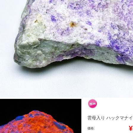
雲母入り ハックマナイト 原
¥
価格: