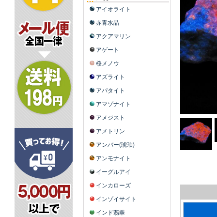
アイオライト
赤青水晶
アクアマリン
アゲート
桜メノウ
アズライト
アパタイト
アマゾナイト
アメジスト
アメトリン
アンバー(琥珀)
アンモナイト
イーグルアイ
インカローズ
インゾイサイト
インド翡翠