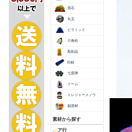
原石
丸玉
ピラミッド
六角柱
彫刻品
印材
七星陣
ドーム
トレジャーメノウ
副資材
素材から探す
ア行