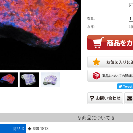
[
数量:
在庫:
1
返品についての詳細
§ 商品について §
商品ID
◆t636-1813