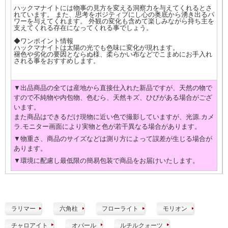
ハックマナイトには物事の見方を変える洞察力を与えてくれるとさ
れています。 また、思考をポジティブにし心の奥底から湧き出るパ
ワーを与えてくれます。 外観の変化も含めて楽しみながら持ち主を
支えてくれる存在になってくれる事でしょう。
◆ワンポイント情報
ハックマナイトは太陽の光でも色味に変化が現れます。
褪色や劣化の要因とならぬ様、柔らかい布などでこまめにお手入れ
される事をおすすめします。
▼出品商品の全ては産地から直接仕入れた新品ですが、天然の物で
すので不純物や内包物、色むら、天然キズ、ひびがある場合がござ
います。
また商品はできるだけ現物に近い色で撮影していますが、光源.カメ
ラ.モニター画面により実物と色が若干異なる場合があります。
▼物重さ、商品のサイズなどは測り方によって誤差が生じる場合が
あります。
▼環境に配慮し最低限の簡易包装で商品をお届けいたします。
ラリマー
六角柱
フローライト
モリオン
チャロアイト
オパール
ルチルクォーツ