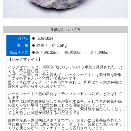
§ 商品について §
商品id
◆ t636-1824
重 量
◆ 物重さ：約 1.5Kg
商品サイズ
◆高さ:約132mm 横:約100mm 厚さ:約85mm
【ハックマナイト】
ハックマナイトは、1980年代にロシアのコラ半島で発見された、と
ても「不思議な石」です。
なぜ「不思議な石」かと言えば、ハックマナイトには紫外線を吸収
して変色するという特性があるからです。
驚くべきはブラックライトを当ててみれば、即座に全く別の色味に
変化する事からすぐに分かります。
ハックマナイトの色の変化は「テネブレッセンス効果」と呼ばれて
います。
具体的には紫外線を吸収して色が変化する事、そしてその後紫外線
の当たらない場所では元の色にもどる現象を指しています。
ハックマナイトには蓄光性があるために、紫外線が当たらなくなっ
ても変色した状態が継続するのだそうです。
個体差がある為傾向はさまざまですが、大まかには紫外線を外した
時に色がすぐに元に戻るものがソーダライト、変化した色味がゆっ
くりと戻るのがハックマナイトとして区別されています。