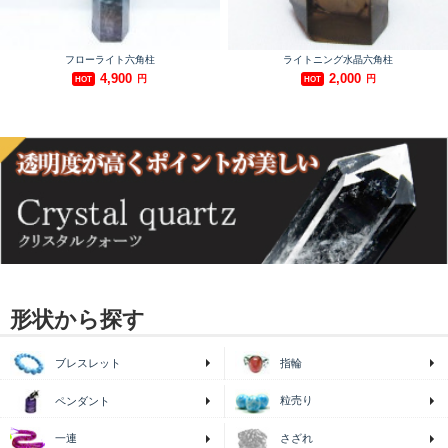
形状から探す
ブレスレット
指輪
粒売り
ペンダント
一連
さざれ