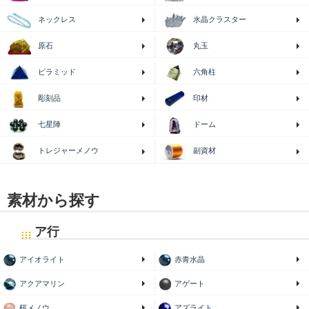
ネックレス
水晶クラスター
原石
丸玉
ピラミッド
六角柱
印材
彫刻品
七星陣
ドーム
トレジャーメノウ
副資材
素材から探す
ア行
アイオライト
赤青水晶
アクアマリン
アゲート
桜メノウ
アズライト