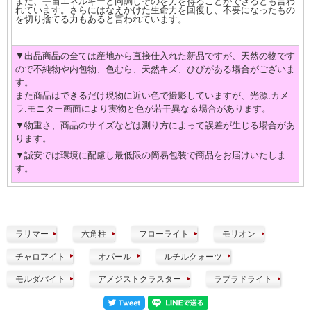
また、宇宙エネルギーと同調しそのを力を得ることができるとも言わ
れています。さらにはなえかけた生命力を回復し、不要になったもの
を切り捨てる力もあると言われています。
▼出品商品の全ては産地から直接仕入れた新品ですが、天然の物です
ので不純物や内包物、色むら、天然キズ、ひびがある場合がございま
す。
また商品はできるだけ現物に近い色で撮影していますが、光源.カメ
ラ.モニター画面により実物と色が若干異なる場合があります。
▼物重さ、商品のサイズなどは測り方によって誤差が生じる場合があ
ります。
▼誠安では環境に配慮し最低限の簡易包装で商品をお届けいたしま
す。
ラリマー
六角柱
フローライト
モリオン
チャロアイト
オパール
ルチルクォーツ
モルダバイト
アメジストクラスター
ラブラドライト