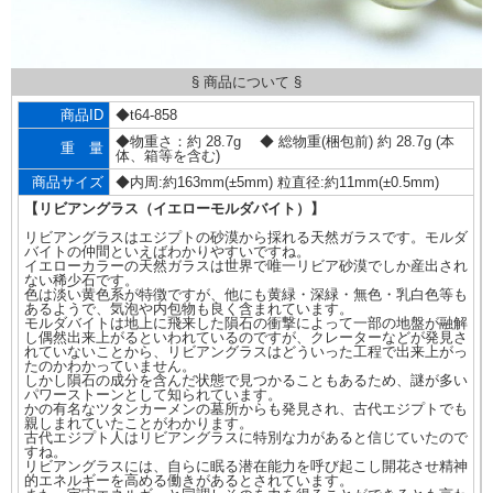
§ 商品について §
商品ID
◆t64-858
◆物重さ：約 28.7g ◆ 総物重(梱包前) 約 28.7g (本
重 量
体、箱等を含む)
商品サイズ
◆内周:約163mm(±5mm) 粒直径:約11mm(±0.5mm)
【リビアングラス（イエローモルダバイト）】
リビアングラスはエジプトの砂漠から採れる天然ガラスです。モルダ
バイトの仲間といえばわかりやすいですね。
イエローカラーの天然ガラスは世界で唯一リビア砂漠でしか産出され
ない稀少石です。
色は淡い黄色系が特徴ですが、他にも黄緑・深緑・無色・乳白色等も
あるようで、気泡や内包物も良く含まれています。
モルダバイトは地上に飛来した隕石の衝撃によって一部の地盤が融解
し偶然出来上がるといわれているのですが、クレーターなどが発見さ
れていないことから、リビアングラスはどういった工程で出来上がっ
たのかわかっていません。
しかし隕石の成分を含んだ状態で見つかることもあるため、謎が多い
パワーストーンとして知られています。
かの有名なツタンカーメンの墓所からも発見され、古代エジプトでも
親しまれていたことがわかります。
古代エジプト人はリビアングラスに特別な力があると信じていたので
すね。
リビアングラスには、自らに眠る潜在能力を呼び起こし開花させ精神
的エネルギーを高める働きがあるとされています。