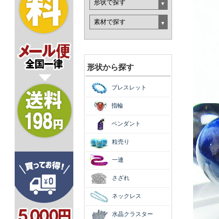
形状から探す
ブレスレット
指輪
ペンダント
粒売り
一連
さざれ
ネックレス
水晶クラスター