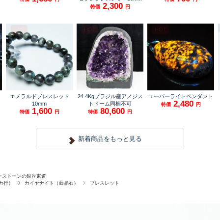
ーストーンの銀座東道
カ行）
カイヤナイト（藍晶石）
ブレスレット