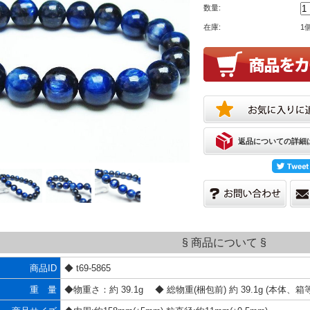
数量:
在庫:
1
返品についての詳細
§ 商品について §
商品ID
◆ t69-5865
重 量
◆物重さ：約 39.1g ◆ 総物重(梱包前) 約 39.1g (本体、