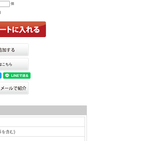
個
個
はこちら
箱等を含む)