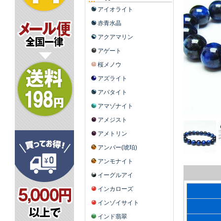
アイオライト
赤青水晶
アクアマリン
アゲート
桜メノウ
アズライト
アパタイト
アマゾナイト
アメジスト
アメトリン
アンバー(琥珀)
アンモナイト
イーグルアイ
インカローズ
インゾイサイト
インド翡翠