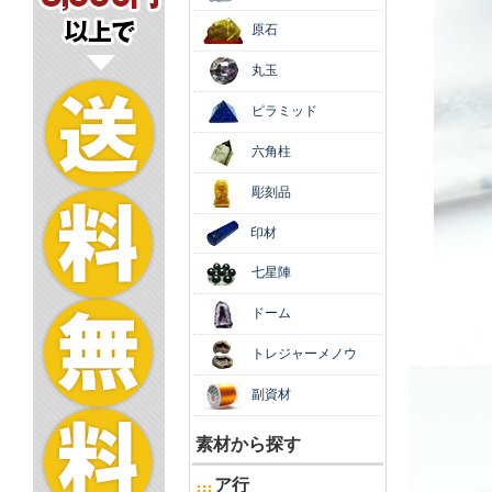
原石
丸玉
ピラミッド
六角柱
彫刻品
印材
七星陣
ドーム
トレジャーメノウ
副資材
素材から探す
ア行