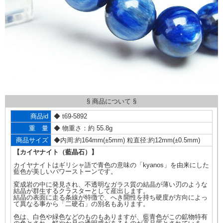
§ 商品について §
商品id
◆ t69-5892
重 量
◆ 物重さ：約 55.8g
商品サイズ
◆内周:約164mm(±5mm) 粒直径:約12mm(±0.5mm)
【カイヤナイト（藍晶石）】
カイヤナイトはギリシャ語で青色の意味の「kyanos」を由来にした
藍色が美しいパワーストーンです。
変成岩の中に発見され、不透明なガラス質の結晶が薄い刃のような
結晶が群生するクラスターとして産出します。
結晶の表面に走る条線が特徴で、へき開性を持ち硬度が方向によっ
て異なる事から「二硬石」の別名もあります。
色は、白色や緑色などのものもありますが、藍青色がこの鉱物特有