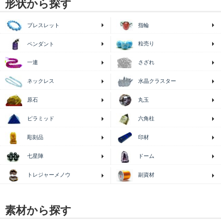
形状から探す
ブレスレット
指輪
粒売り
ペンダント
一連
さざれ
ネックレス
水晶クラスター
原石
丸玉
ピラミッド
六角柱
印材
彫刻品
七星陣
ドーム
トレジャーメノウ
副資材
素材から探す