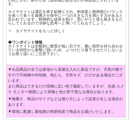
の色とされ、鮮やか且つ透明感があるものが高品質とされていま
す。
カイヤナイトは適応を表す鉱物とされ、肉体面と精神面のバランス
を保って各々を連携させ体中に一つの大きな力を満たす力があると
言われています。精神的な成長を助け、思いやりと落ち着きをもた
らしてくれるので冷静な思考へと導いてくれるでしょう。
⇒ カイヤナイトをもっと詳しく
◆ワンポイント情報
カイヤナイトは全般的に硬度が低い石です。脆い箇所を持ち合わせ
ている特性から衝撃に弱いため、ぶつけたり落下させたりしないよ
うお取り扱いにご注意下さい。
▼出品商品の全ては産地から直接仕入れた新品ですが、天然の物で
すので不純物や内包物、色むら、天然キズ、ひびがある場合がござ
います。
また商品はできるだけ現物に近い色で撮影していますが、光源.カメ
ラ.モニター画面により実物と色が若干異なる場合があります。
▼物重さ、商品のサイズなどは測り方によって誤差が生じる場合が
あります。
▼環境に配慮し最低限の簡易包装で商品をお届けいたします。