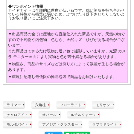
◆ワンポイント情報
カイヤナイトは全般的に硬度が低い石です。脆い箇所を持ち合わせ
ている特性から衝撃に弱いため、ぶつけたり落下させたりしないよ
うお取り扱いにご注意下さい。
▼出品商品の全ては産地から直接仕入れた新品ですが、天然の物で
すので不純物や内包物、色むら、天然キズ、ひびがある場合がござ
います。
また商品はできるだけ現物に近い色で撮影していますが、光源.カメ
ラ.モニター画面により実物と色が若干異なる場合があります。
▼物重さ、商品のサイズなどは測り方によって誤差が生じる場合が
あります。
▼環境に配慮し最低限の簡易包装で商品をお届けいたします。
ラリマー
六角柱
フローライト
モリオン
チャロアイト
オパール
ルチルクォーツ
モルダバイト
アメジストクラスター
ラブラドライト