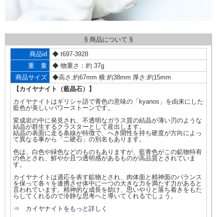
§ 商品について §
商品id
◆ t697-3928
重 量
◆ 物重さ：約 37g
商品サイズ
◆高さ:約67mm 横:約38mm 厚さ:約15mm
【カイヤナイト（藍晶石）】
カイヤナイトはギリシャ語で青色の意味の「kyanos」を由来にした
藍色が美しいパワーストーンです。
変成岩の中に発見され、不透明なガラス質の結晶が薄い刃のような
結晶が群生するクラスターとして産出します。
結晶の表面に走る条線が特徴で、へき開性を持ち硬度が方向によっ
て異なる事から「二硬石」の別名もあります。
色は、白色や緑色などのものもありますが、藍青色がこの鉱物特有
の色とされ、鮮やか且つ透明感があるものが高品質とされていま
す。
カイヤナイトは適応を表す鉱物とされ、肉体面と精神面のバランス
を保って各々を連携させ体中に一つの大きな力を満たす力があると
言われています。精神的な成長を助け、思いやりと落ち着きをもた
らしてくれるので冷静な思考へと導いてくれるでしょう。
⇒ カイヤナイトをもっと詳しく