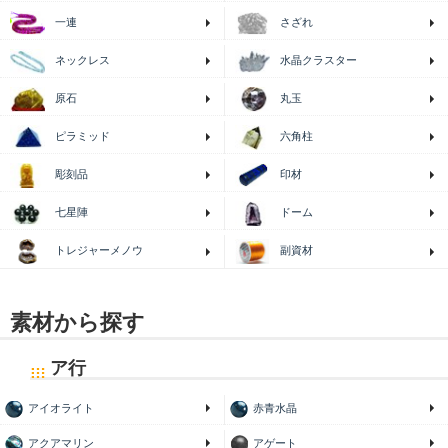
一連
さざれ
ネックレス
水晶クラスター
原石
丸玉
ピラミッド
六角柱
印材
彫刻品
七星陣
ドーム
トレジャーメノウ
副資材
素材から探す
ア行
アイオライト
赤青水晶
アクアマリン
アゲート