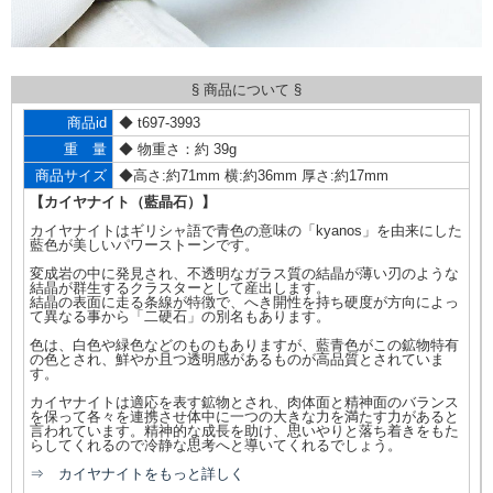
§ 商品について §
商品id
◆ t697-3993
重 量
◆ 物重さ：約 39g
商品サイズ
◆高さ:約71mm 横:約36mm 厚さ:約17mm
【カイヤナイト（藍晶石）】
カイヤナイトはギリシャ語で青色の意味の「kyanos」を由来にした
藍色が美しいパワーストーンです。
変成岩の中に発見され、不透明なガラス質の結晶が薄い刃のような
結晶が群生するクラスターとして産出します。
結晶の表面に走る条線が特徴で、へき開性を持ち硬度が方向によっ
て異なる事から「二硬石」の別名もあります。
色は、白色や緑色などのものもありますが、藍青色がこの鉱物特有
の色とされ、鮮やか且つ透明感があるものが高品質とされていま
す。
カイヤナイトは適応を表す鉱物とされ、肉体面と精神面のバランス
を保って各々を連携させ体中に一つの大きな力を満たす力があると
言われています。精神的な成長を助け、思いやりと落ち着きをもた
らしてくれるので冷静な思考へと導いてくれるでしょう。
⇒ カイヤナイトをもっと詳しく