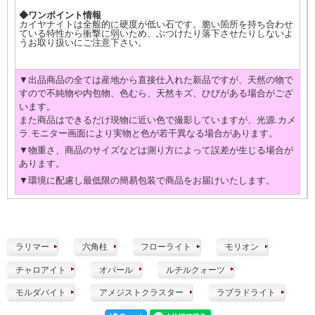
◆ワンポイント情報
カイヤナイトは全般的に硬度が低い石です。脆い箇所を持ち合わせ
ている特性から衝撃に弱いため、ぶつけたり落下させたりしないよ
うお取り扱いにご注意下さい。
▼出品商品の全ては産地から直接仕入れた新品ですが、天然の物で
すので不純物や内包物、色むら、天然キズ、ひびがある場合がござ
います。
また商品はできるだけ現物に近い色で撮影していますが、光源.カメ
ラ.モニター画面により実物と色が若干異なる場合があります。
▼物重さ、商品のサイズなどは測り方によって誤差が生じる場合が
あります。
▼環境に配慮し最低限の簡易包装で商品をお届けいたします。
ラリマー
六角柱
フローライト
モリオン
チャロアイト
オパール
ルチルクォーツ
モルダバイト
アメジストクラスター
ラブラドライト