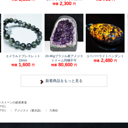
ーストーンの銀座東道
ア行）
ア行）
アメジスト（紫水晶）
六角柱