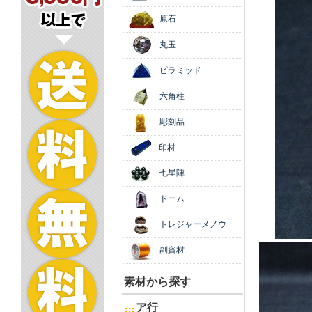
原石
丸玉
ピラミッド
六角柱
彫刻品
印材
七星陣
ドーム
トレジャーメノウ
副資材
素材から探す
ア行