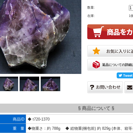
数量:
在庫:
1
返品についての詳細
§ 商品について §
商品ID
◆ t720-1370
重 量
◆物重さ：約 788g ◆ 総物重(梱包前) 約 829g (本体、箱