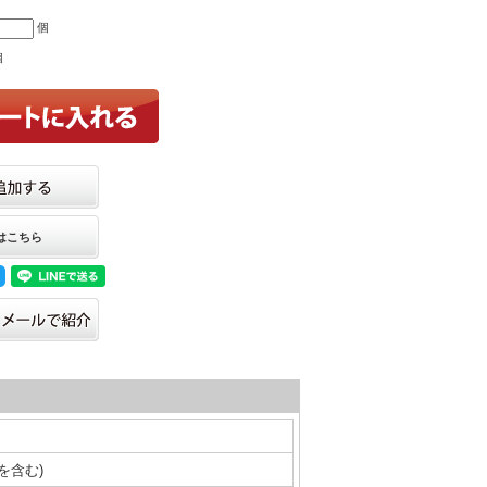
個
個
はこちら
等を含む)