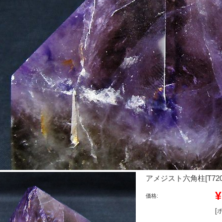
アメジスト六角柱[T720-
¥
価格:
[