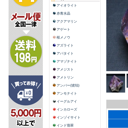
アイオライト
赤青水晶
アクアマリン
アゲート
桜メノウ
アズライト
アパタイト
アマゾナイト
アメジスト
アメトリン
アンバー(琥珀)
アンモナイト
イーグルアイ
インカローズ
インゾイサイト
インド翡翠