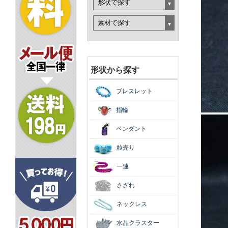
形状から探す
ブレスレット
指輪
ペンダント
粒売り
一連
さざれ
ネックレス
水晶クラスター