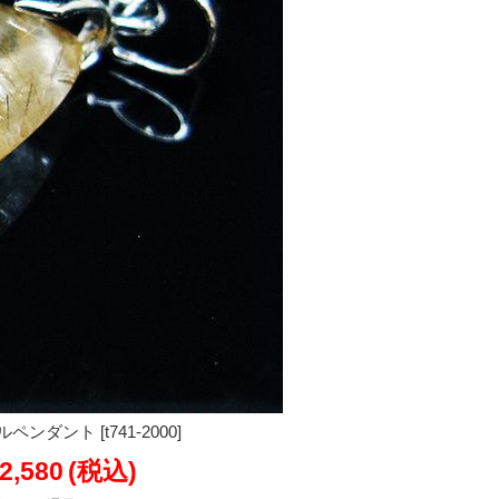
ダント [t741-2000]
2,580
(税込)