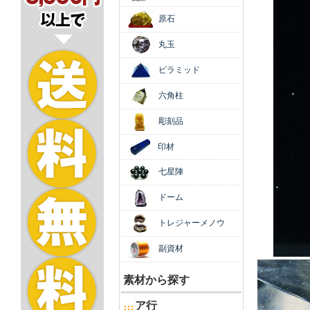
原石
丸玉
ピラミッド
六角柱
彫刻品
印材
七星陣
ドーム
トレジャーメノウ
副資材
素材から探す
ア行