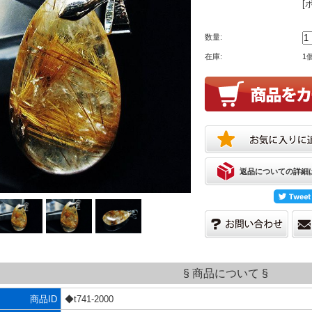
[
数量:
在庫:
1
返品についての詳細
§ 商品について §
商品ID
◆t741-2000