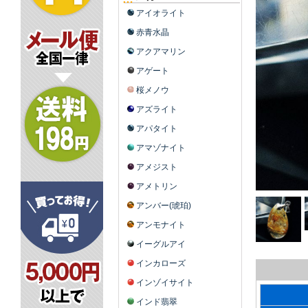
アイオライト
赤青水晶
アクアマリン
アゲート
桜メノウ
アズライト
アパタイト
アマゾナイト
アメジスト
アメトリン
アンバー(琥珀)
アンモナイト
イーグルアイ
インカローズ
インゾイサイト
インド翡翠