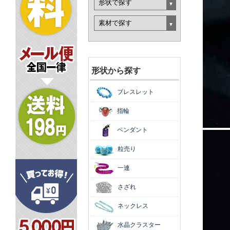
形状から探す
ブレスレット
指輪
ペンダント
粒売り
一連
さざれ
ネックレス
水晶クラスター