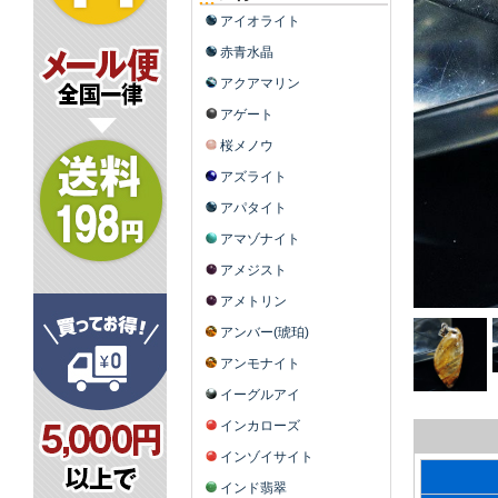
アイオライト
赤青水晶
アクアマリン
アゲート
桜メノウ
アズライト
アパタイト
アマゾナイト
アメジスト
アメトリン
アンバー(琥珀)
アンモナイト
イーグルアイ
インカローズ
インゾイサイト
インド翡翠