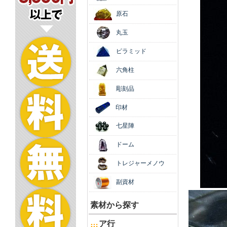
原石
丸玉
ピラミッド
六角柱
彫刻品
印材
七星陣
ドーム
トレジャーメノウ
副資材
素材から探す
ア行