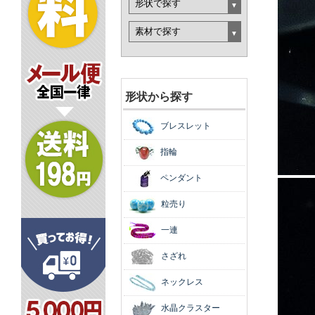
形状から探す
ブレスレット
指輪
ペンダント
粒売り
一連
さざれ
ネックレス
水晶クラスター