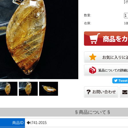
[
数量:
在庫:
1
返品についての詳細
§ 商品について §
商品ID
◆t741-2015