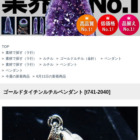
TOP
>
素材で探す（ラ行）
>
素材で探す（ラ行）
>
ルチル
>
ゴールドルチル（金針）
>
ペンダント
>
素材で探す（ラ行）
>
ルチル
>
ペンダント
>
ペンダント
>
今週の新着商品
>
6月11日の新着商品
ゴールドタイチンルチルペンダント [t741-2040]