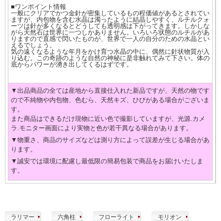
■ワンポイント情報
一般にクリアでかつ金針が密集しているもの程価値があるとされてい
ますが、内包物を含む水晶は濁ったように結晶しやすく、ルチルクォ
ーツは針が多くなるとどうしても透明感は下がってきます。しかしな
がら天然石は世界に一つしかありません。いろいろ状態のルチルがあ
りますので直感で閃いたものが、世界で一人の自分のための水晶とい
えるでしょう。
気の遠くなるような年月をかけ育つ水晶の中に、偶然に針状物質が入
り込む。この奇跡のような自然の神秘に是非触れてみて下さい。体の
底からパワーが湧き出してくるはずです。
▼出品商品の全ては産地から直接仕入れた新品ですが、天然の物です
ので不純物や内包物、色むら、天然キズ、ひびがある場合がございま
す。
また商品はできるだけ現物に近い色で撮影していますが、光源.カメ
ラ.モニター画面により実物と色が若干異なる場合があります。
▼物重さ、商品のサイズなどは測り方によって誤差が生じる場合があ
ります。
▼誠安では環境に配慮し最低限の簡易包装で商品をお届けいたしま
す。
ラリマー
六角柱
フローライト
モリオン