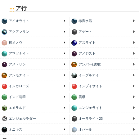
ア行
アイオライト
赤青水晶
アクアマリン
アゲート
桜メノウ
アズライト
アマゾナイト
アメジスト
アメトリン
アンバー(琥珀)
アンモナイト
イーグルアイ
インカローズ
インゾイサイト
インド翡翠
雲母
エメラルド
エンジェライト
エンジェルラダー
オーラライト23
オニキス
オパール