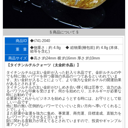
§ 商品について §
商品ID
◆t741-2040
◆物重さ：約 4.8g ◆ 総物重(梱包前) 約 4.8g (本体、
重 量
箱等を含む)
商品サイズ
◆高さ:約24mm 横:約16mm 厚さ:約10mm
【タイチンルチルクォーツ（太金針水晶）】
タイチンルチルは太い金針が入った針入り水晶です。金針ルチルの中
でも特に強いパワーを持つ最強の水晶の一つであるといわれていま
す。太い金針が入ることによって、より強力な金針ルチルの開運効果
があるとされます。
タイチンルチルの太い金針がひしめき合い輝く様は圧巻で、迫力のあ
るパワフルな印象を受けます。何かを始めたり、エネルギーが必要な
時にお勧めです。
企業家やこれからビジネスを始めようとする時には、お守りとして欲
しい一品です。
他に類の無い圧倒的なパワーでぐいぐいと良い方向へ導いてくれるこ
とでしょう。
また財運や金運を強力に集め、事業運、商売運、目標達成、直観力を
もパワーアップさせると言います。
財に関わる直観力が冴えてるとされていますので、投資やギャンブル
運アップも◎