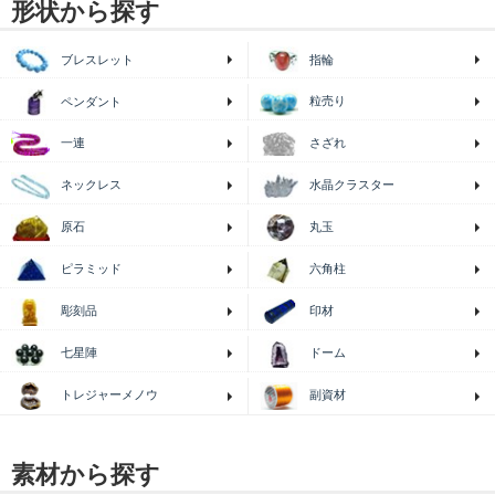
形状から探す
ブレスレット
指輪
粒売り
ペンダント
一連
さざれ
ネックレス
水晶クラスター
原石
丸玉
ピラミッド
六角柱
印材
彫刻品
七星陣
ドーム
トレジャーメノウ
副資材
素材から探す