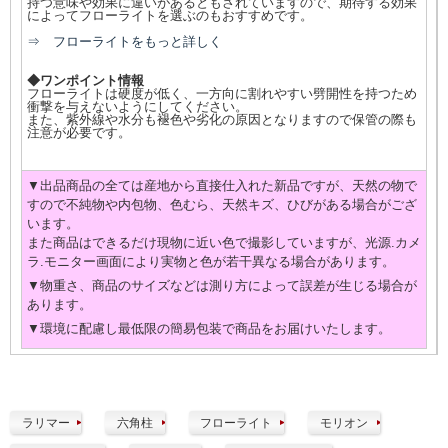
持つ意味や効果に違いがあるともされていますので、期待する効果
によってフローライトを選ぶのもおすすめです。
⇒ フローライトをもっと詳しく
◆ワンポイント情報
フローライトは硬度が低く、一方向に割れやすい劈開性を持つため
衝撃を与えないようにしてください。
また、紫外線や水分も褪色や劣化の原因となりますので保管の際も
注意が必要です。
▼出品商品の全ては産地から直接仕入れた新品ですが、天然の物で
すので不純物や内包物、色むら、天然キズ、ひびがある場合がござ
います。
また商品はできるだけ現物に近い色で撮影していますが、光源.カメ
ラ.モニター画面により実物と色が若干異なる場合があります。
▼物重さ、商品のサイズなどは測り方によって誤差が生じる場合が
あります。
▼環境に配慮し最低限の簡易包装で商品をお届けいたします。
ラリマー
六角柱
フローライト
モリオン