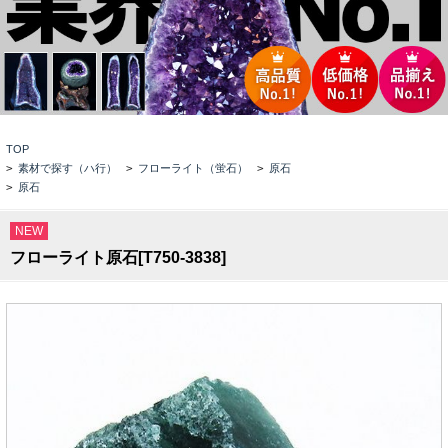
TOP
>
素材で探す（ハ行）
>
フローライト（蛍石）
>
原石
>
原石
NEW
フローライト原石[T750-3838]