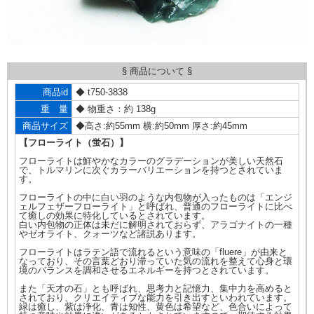
§ 商品について §
商品id
◆ t750-3838
重 量
◆ 物重さ：約 138g
商品サイズ
◆高さ:約55mm 横:約50mm 厚さ:約45mm
【フローライト（蛍石）】
フローライトは鮮やかなカラーのグラデーションが美しい天然石
で、トルマリンに次ぐカラーバリエーションを持つとされていま
す。
フローライトの中に白い羽のような内包物が入ったものは「エンジ
ェルフェザーフローライト」と呼ばれ、普通のフローライトに比べ
て癒しの効果に特化しているとされています。
白い内包物の正体は未だに解明されておらず、アラゴナイトの一種
やゼオライト、クォーツなど諸説あります。
フローライトはラテン語で流れるという意味の「fluere」が由来と
なっており、その言葉どおり滞っていた気の流れを整えて心身と環
境のバランスを調和させるエネルギーを持つとされています。
また「天才の石」とも呼ばれ、思考力と記憶力、集中力を高めると
されており、クリエイティブな能力を引き出すといわれています。
緑は癒し、紫は浄化、青は知性、黄色は希望など、色合いによって