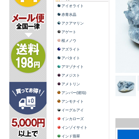
アイオライト
赤青水晶
アクアマリン
アゲート
桜メノウ
アズライト
アパタイト
アマゾナイト
アメジスト
アメトリン
アンバー(琥珀)
アンモナイト
イーグルアイ
インカローズ
インゾイサイト
インド翡翠