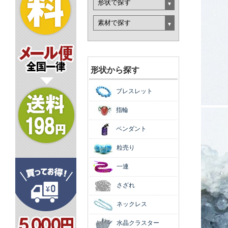
形状から探す
ブレスレット
指輪
ペンダント
粒売り
一連
さざれ
ネックレス
水晶クラスター