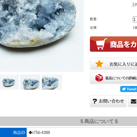
[
数量:
在庫:
1
返品についての詳細
§ 商品について §
商品ID
◆t756-4388