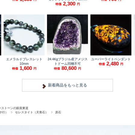
ーストーンの銀座東道
サ行）
セレスタイト（天青石）
原石