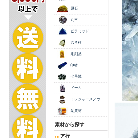
原石
丸玉
ピラミッド
六角柱
彫刻品
印材
七星陣
ドーム
トレジャーメノウ
副資材
素材から探す
ア行