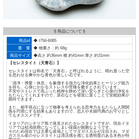
§ 商品について §
商品id
◆ t756-6085
重 量
◆ 物重さ：約 68g
商品サイズ
◆高さ:約36mm 横:約41mm 厚さ:約31mm
【セレスタイト（天青石）】
セレスタイトは和名で「天青石」と呼ばれるように、晴れ渡った空
を思わせる爽やかな青色が美しい石です。
「清浄・博愛・休息」を象徴する強力な浄化効果とヒーリング能力
を持ち、心身にかかるストレスや苦痛を癒すとされています。
不安やストレスで高ぶった精神を静めて深い安らぎと心身の浄化を
もたらしてくれますので、原石などを寝室に置くことで安眠効果が
期待できます。
また、相手視点に立って物事を考えられる思考力をもたらし人間関
係を円滑にする効果もありますので、恋人や夫婦円満のお守りとし
てもオススメです。
イタリアのシチリア島で発見されたセレスタイトですが、現在イタ
リアでは枯渇状態になってしまい採掘が困難なようです。
そのため現在では主要な産地としてマダガスカルが注目され、マダ
ガスカル産のセレスタイトは清涼感を感じる透明度のある水色が特