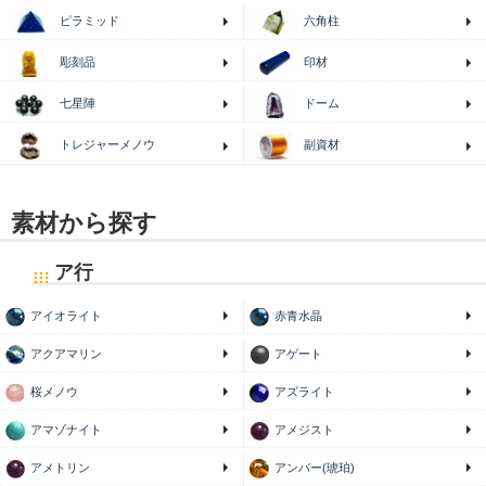
ピラミッド
六角柱
印材
彫刻品
七星陣
ドーム
トレジャーメノウ
副資材
素材から探す
ア行
アイオライト
赤青水晶
アクアマリン
アゲート
桜メノウ
アズライト
アマゾナイト
アメジスト
アメトリン
アンバー(琥珀)