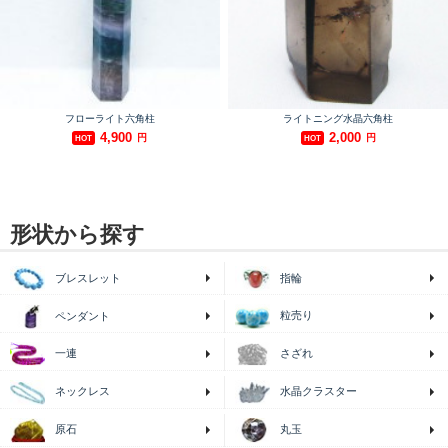
形状から探す
ブレスレット
指輪
粒売り
ペンダント
一連
さざれ
ネックレス
水晶クラスター
原石
丸玉