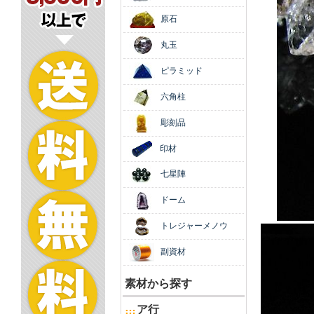
原石
丸玉
ピラミッド
六角柱
彫刻品
印材
七星陣
ドーム
トレジャーメノウ
副資材
素材から探す
ア行