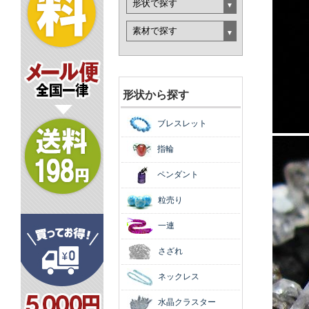
形状から探す
ブレスレット
指輪
ペンダント
粒売り
一連
さざれ
ネックレス
水晶クラスター