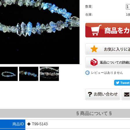
数量:
在庫:
1
返品についての詳細
レビューはありません
§ 商品について §
商品ID
◆ T99-5143