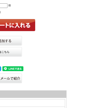
個
個
はこちら