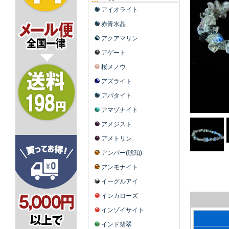
アイオライト
赤青水晶
アクアマリン
アゲート
桜メノウ
アズライト
アパタイト
アマゾナイト
アメジスト
アメトリン
アンバー(琥珀)
アンモナイト
イーグルアイ
インカローズ
インゾイサイト
インド翡翠