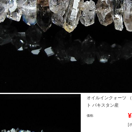
オイルインクォーツ 
ト パキスタン産
¥
価格:
[