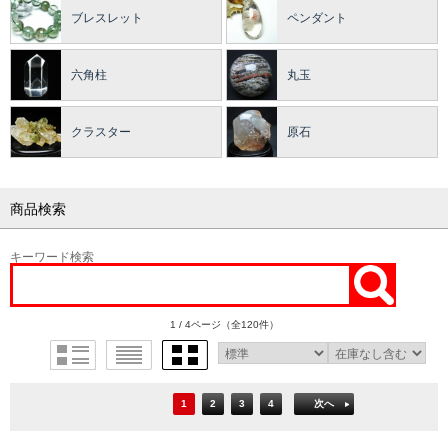
ブレスレット
ペンダント
六角柱
丸玉
クラスター
原石
商品検索
キーワード検索
1 / 4ページ
（全120件）
1
2
3
4
次へ