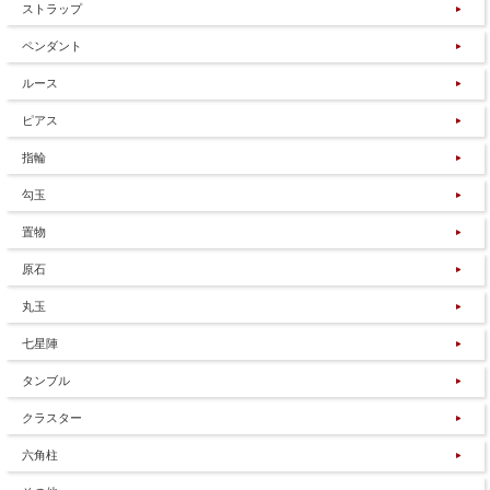
ストラップ
ペンダント
ルース
ピアス
指輪
勾玉
置物
原石
丸玉
七星陣
タンブル
クラスター
六角柱