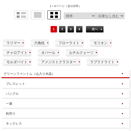
1 / 4ページ
（全120件）
1
2
3
4
次へ
ラリマー
六角柱
フローライト
モリオン
チャロアイト
オパール
ルチルクォーツ
モルダバイト
アメジストクラスター
ラブラドライト
グリーンファントム（山入り水晶）
ブレスレット
バングル
一連
粒売り
ネックレス