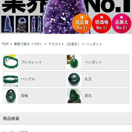
TOP
>
素材で探す（マ行）
>
マラカイト（孔雀石）
>
ペンダント
ブレスレット
ペンダント
バングル
丸玉
置物
原石
商品検索