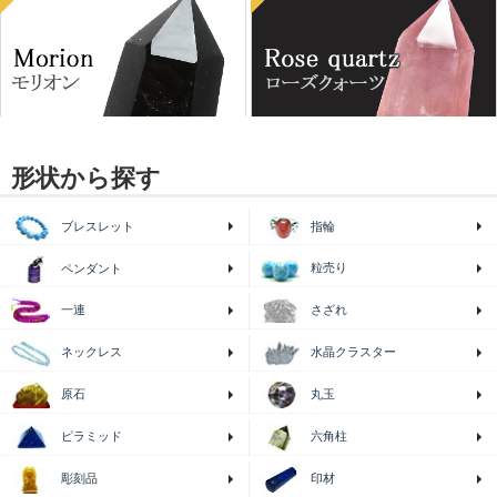
形状から探す
ブレスレット
指輪
粒売り
ペンダント
一連
さざれ
ネックレス
水晶クラスター
原石
丸玉
ピラミッド
六角柱
印材
彫刻品