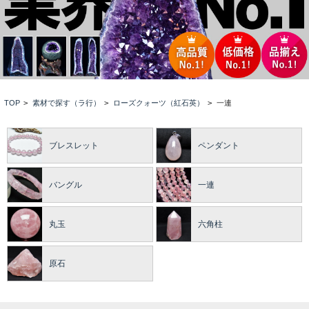
TOP
>
素材で探す（ラ行）
>
ローズクォーツ（紅石英）
>
一連
ブレスレット
ペンダント
バングル
一連
丸玉
六角柱
原石