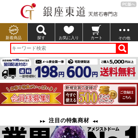
PC版へ
新着商品
探す
お気に入り
カート
その他