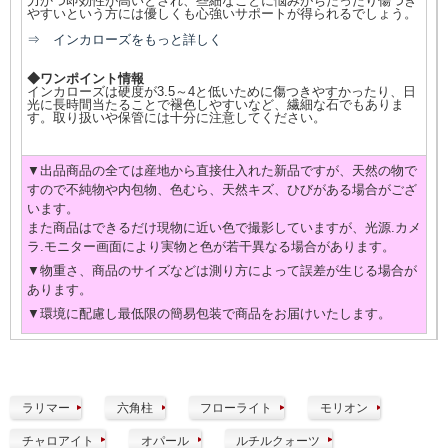
力かつ即効性が高いとされ、些細なことに悩みがちだったり傷つき
やすいという方には優しくも心強いサポートが得られるでしょう。
⇒ インカローズをもっと詳しく
◆ワンポイント情報
インカローズは硬度が3.5～4と低いために傷つきやすかったり、日
光に長時間当たることで褪色しやすいなど、繊細な石でもありま
す。取り扱いや保管には十分に注意してください。
▼出品商品の全ては産地から直接仕入れた新品ですが、天然の物で
すので不純物や内包物、色むら、天然キズ、ひびがある場合がござ
います。
また商品はできるだけ現物に近い色で撮影していますが、光源.カメ
ラ.モニター画面により実物と色が若干異なる場合があります。
▼物重さ、商品のサイズなどは測り方によって誤差が生じる場合が
あります。
▼環境に配慮し最低限の簡易包装で商品をお届けいたします。
ラリマー
六角柱
フローライト
モリオン
チャロアイト
オパール
ルチルクォーツ