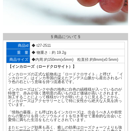
§ 商品について §
商品id
◆ t27-2511
重 量
◆ 物重さ：約 19.2g
商品サイズ
◆内周:約150mm(±5mm) 粒直径:約8mm(±0.5mm)
【インカローズ（ロードクロサイト）】
インカローズの正式な鉱物名は「ロードクロサイト」と呼び、 「イ
ンカローズ」はインカ帝国の栄えたアンデス山脈から産出されるバ
ラ色の石という意味を持つ流通名です。
インカローズはピンクや赤の地色に白色の縞模様が入っているのが
特徴で、赤みが強く透明度の高いものほど価値が高いとされます。
加工することによって模様がバラが咲いたように見えることから、
インカローズはアクセサリーとして特に女性から絶大な人気を誇っ
ています。
「情熱の薔薇」とも呼ばれるインカローズは、出会うべき人や前世
からの繋がりを持ったソウルメイトを引き寄せて運命的な出会いと
愛情に満ちた生活をもたらすとされています。
またヒーリング効果も高く、癒しの効果はローズクォーツよりも強