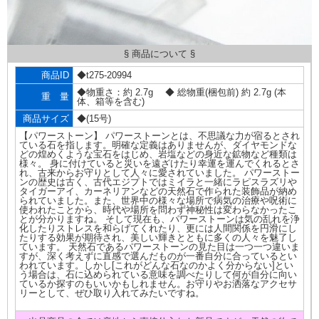
§ 商品について §
商品ID
◆t275-20994
◆物重さ：約 2.7g ◆ 総物重(梱包前) 約 2.7g (本
重 量
体、箱等を含む)
商品サイズ
◆(15号)
【パワーストーン】 パワーストーンとは、不思議な力が宿るとされ
ている石を指します。明確な定義はありませんが、ダイヤモンドな
どの煌めくような宝石をはじめ、岩塩などの身近な鉱物など種類は
様々。 身に付けていると災いを遠ざけたり幸運を運んでくれるとさ
れ、古来からお守りとして人々に愛されていました。 パワーストー
ンの歴史は古く、古代エジプトではミイラと一緒にラピスラズリや
タイガーアイ、カーネリアンなどの天然石で作られた装飾品が納め
られていました。また、世界中の様々な場所で病気の治療や呪術に
使われたことから、時代や場所を問わず神秘性は変わらなかったこ
とが分かりますね。 そして現在も、パワーストーンは気の乱れを浄
化したりストレスを和らげてくれたり、更には人間関係を円滑にし
たりする効果が期待され、美しい輝きとともに多くの人々を魅了し
ています。 天然石であるパワーストーンの見た目は一つ一つ違いま
すが、深く考えずに直感で選んだものが一番自分に合っているとい
われています。しかし[これがどんな石なのかよく分からない]とい
う場合は、石に込められている意味を調べたりして何が自分に向い
ているか探すのもいいかもしれません。お守りやお洒落なアクセサ
リーとして、ぜひ取り入れてみたいですね。