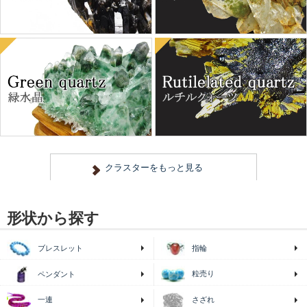
形状から探す
ブレスレット
指輪
粒売り
ペンダント
一連
さざれ