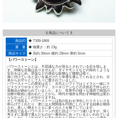
§ 商品について §
商品ID
◆ T309-1869
重 量
◆ 物重さ：約 13g
商品サイズ
◆ 高約:30mm 横約:29mm 厚約:5mm
【パワーストーン】
パワーストーンとは、不思議な力が宿るとされている石を指しま
す。明確な定義はありませんが、ダイヤモンドなどの煌めくような
宝石をはじめ、岩塩などの身近な鉱物など種類は様々。
身に付けていると災いを遠ざけたり幸運を運んでくれるとされ、古
来からお守りとして人々に愛されていました。
パワーストーンの歴史は古く、古代エジプトではミイラと一緒にラ
ピスラズリやタイガーアイ、カーネリアンなどの天然石で作られた
装飾品が納められていました。また、世界中の様々な場所で病気の
治療や呪術に使われたことから、時代や場所を問わず神秘性は変わ
らなかったことが分かりますね。
そして現在も、パワーストーンは気の乱れを浄化したりストレスを
和らげてくれたり、更には人間関係を円滑にしたりする効果が期待
され、美しい輝きとともに多くの人々を魅了しています。
天然石であるパワーストーンの見た目は一つ一つ違いますが、深く
考えずに直感で選んだものが一番自分に合っているといわれていま
す。しかし「これがどんな石なのかよく分からない」という場合