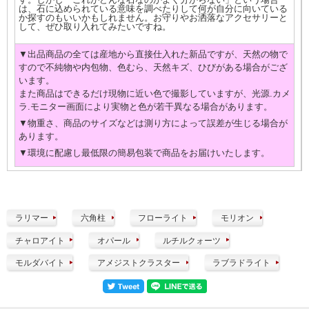
は、石に込められている意味を調べたりして何が自分に向いている
か探すのもいいかもしれません。お守りやお洒落なアクセサリーと
して、ぜひ取り入れてみたいですね。
▼出品商品の全ては産地から直接仕入れた新品ですが、天然の物で
すので不純物や内包物、色むら、天然キズ、ひびがある場合がござ
います。
また商品はできるだけ現物に近い色で撮影していますが、光源.カメ
ラ.モニター画面により実物と色が若干異なる場合があります。
▼物重さ、商品のサイズなどは測り方によって誤差が生じる場合が
あります。
▼環境に配慮し最低限の簡易包装で商品をお届けいたします。
ラリマー
六角柱
フローライト
モリオン
チャロアイト
オパール
ルチルクォーツ
モルダバイト
アメジストクラスター
ラブラドライト