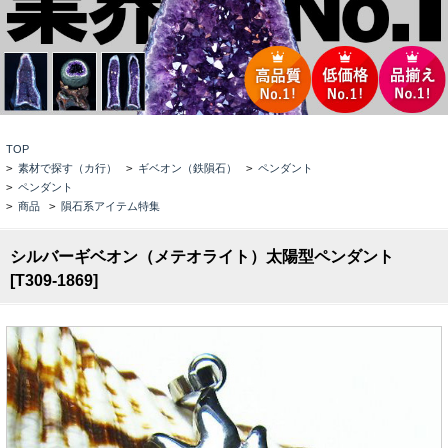
TOP
>
素材で探す（カ行）
>
ギベオン（鉄隕石）
>
ペンダント
>
ペンダント
>
商品
>
隕石系アイテム特集
シルバーギベオン（メテオライト）太陽型ペンダント
[T309-1869]