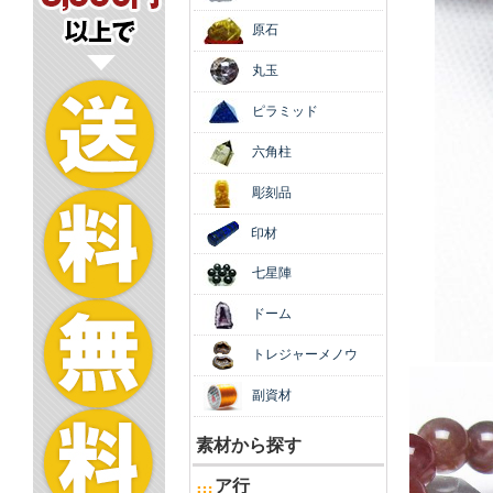
原石
丸玉
ピラミッド
六角柱
彫刻品
印材
七星陣
ドーム
トレジャーメノウ
副資材
素材から探す
ア行