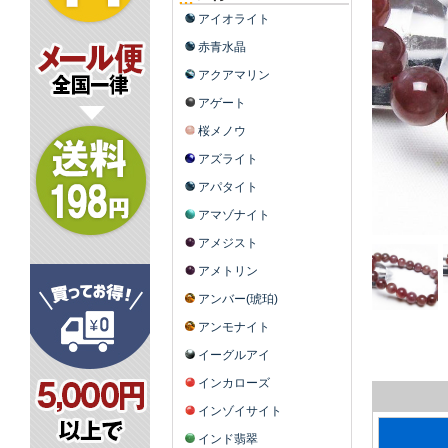
アイオライト
赤青水晶
アクアマリン
アゲート
桜メノウ
アズライト
アパタイト
アマゾナイト
アメジスト
アメトリン
アンバー(琥珀)
アンモナイト
イーグルアイ
インカローズ
インゾイサイト
インド翡翠