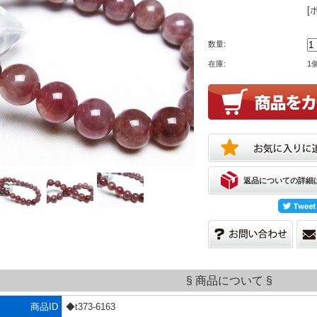
[
数量:
在庫:
1
返品についての詳細
§ 商品について §
商品ID
◆t373-6163