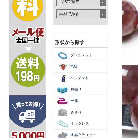
形状から探す
ブレスレット
指輪
ペンダント
粒売り
一連
さざれ
ネックレス
水晶クラスター