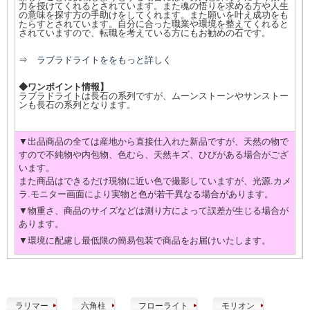
力を授けてくれるとされています。また魂の悟りを求める方や人生
の意味を探す方の手助けをしてくれます。また願いを叶え成功をも
たらすとされています。自分に合った職業や環境を整えてくれると
されていますので、転職を考えている方にもお勧めの石です。
⇒ ラブラドライトををもっと詳しく
◆ワンポイント情報】
ラブラドライトは長石の系列ですが、ムーンストーンやサンストー
ンも長石の系列となります。
▼出品商品の全ては産地から直接仕入れた新品ですが、天然の物で
すので不純物や内包物、色むら、天然キズ、ひびがある場合がござ
います。
また商品はできるだけ現物に近い色で撮影していますが、光源.カメ
ラ.モニター画面により実物と色が若干異なる場合があります。
▼物重さ、商品のサイズなどは測り方によって誤差が生じる場合が
あります。
▼環境に配慮し最低限の簡易包装で商品をお届けいたします。
ラリマー
六角柱
フローライト
モリオン