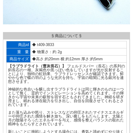
§ 商品について §
商品id
◆ t409-3833
重 量
◆ 物重さ：約 2g
商品サイズ
◆高さ:約20mm 横:約12mm 厚さ:約5mm
【ラブラドライト（曹灰長石）】
フェルドスパー（長石）の系列の
斜長石の一種。灰褐色や黒っぽい色をしていますが光が反射するこ
とにより、独特の虹効果、ラブラドレッセンスが確認できます。鮮
やかな色で蝶の羽のような光沢を持ち、宇宙の暗闇に光る銀河を連
想させます。
神秘的な色合いを醸し出すラブラドライトは同じ輝きのものは一つ
として無く、霊的でインスピレーションを高めてくれます。その輝
きから宇宙や未来の叡智を宿す石ともされてきました。神経を研ぎ
澄まし、眠れる潜在能力を引き出し、自信を回復させてくれるとさ
れています。
また落ち込みや怒り、ストレスなどの抑圧されたマイナスエネルギ
ーや抑圧された感情を解き放ち、深い癒しをもたらします。太陽と
月の陰陽そろったエネルギーを与え、感情を整えバランスの取れた
精神をもたらすとされています。
新しいことに挑戦しようとする場合には、勇気と諦めずにやり抜く