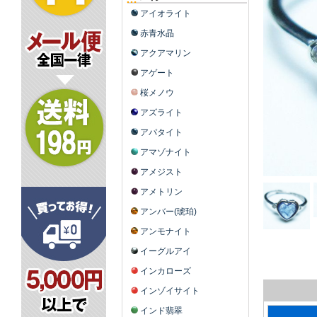
アイオライト
赤青水晶
アクアマリン
アゲート
桜メノウ
アズライト
アパタイト
アマゾナイト
アメジスト
アメトリン
アンバー(琥珀)
アンモナイト
イーグルアイ
インカローズ
インゾイサイト
インド翡翠