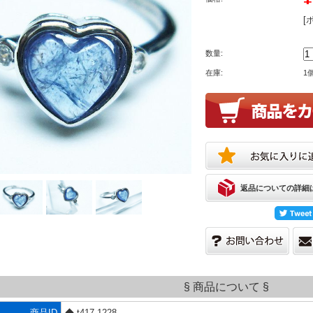
[
数量:
在庫:
1
返品についての詳細
§ 商品について §
商品ID
◆ t417-1228