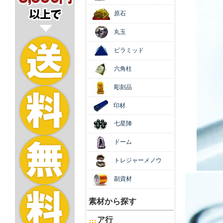
原石
丸玉
ピラミッド
六角柱
彫刻品
印材
七星陣
ドーム
トレジャーメノウ
副資材
素材から探す
ア行