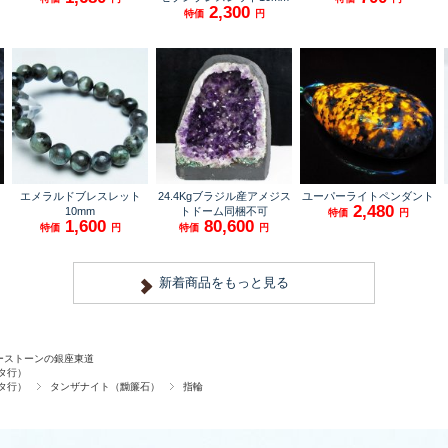
ーストーンの銀座東道
タ行）
タ行）
タンザナイト（黝簾石）
指輪