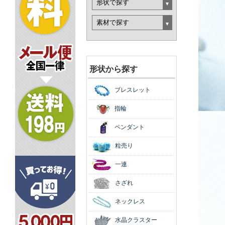
形状から探す
ブレスレット
指輪
ペンダント
粒売り
一連
さざれ
ネックレス
水晶クラスター