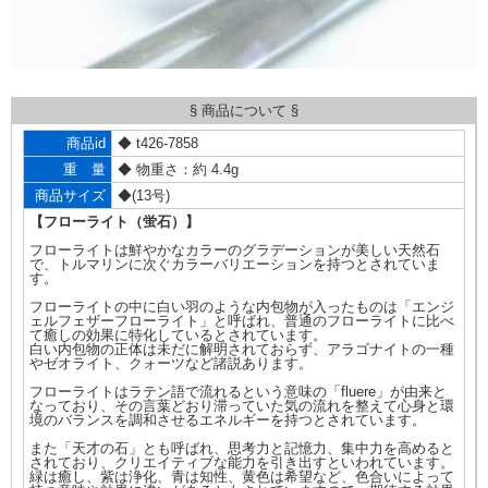
§ 商品について §
商品id
◆ t426-7858
重 量
◆ 物重さ：約 4.4g
商品サイズ
◆(13号)
【フローライト（蛍石）】
フローライトは鮮やかなカラーのグラデーションが美しい天然石
で、トルマリンに次ぐカラーバリエーションを持つとされていま
す。
フローライトの中に白い羽のような内包物が入ったものは「エンジ
ェルフェザーフローライト」と呼ばれ、普通のフローライトに比べ
て癒しの効果に特化しているとされています。
白い内包物の正体は未だに解明されておらず、アラゴナイトの一種
やゼオライト、クォーツなど諸説あります。
フローライトはラテン語で流れるという意味の「fluere」が由来と
なっており、その言葉どおり滞っていた気の流れを整えて心身と環
境のバランスを調和させるエネルギーを持つとされています。
また「天才の石」とも呼ばれ、思考力と記憶力、集中力を高めると
されており、クリエイティブな能力を引き出すといわれています。
緑は癒し、紫は浄化、青は知性、黄色は希望など、色合いによって