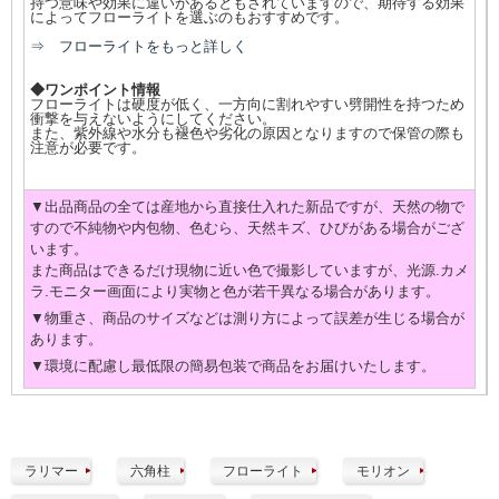
持つ意味や効果に違いがあるともされていますので、期待する効果
によってフローライトを選ぶのもおすすめです。
⇒ フローライトをもっと詳しく
◆ワンポイント情報
フローライトは硬度が低く、一方向に割れやすい劈開性を持つため
衝撃を与えないようにしてください。
また、紫外線や水分も褪色や劣化の原因となりますので保管の際も
注意が必要です。
▼出品商品の全ては産地から直接仕入れた新品ですが、天然の物で
すので不純物や内包物、色むら、天然キズ、ひびがある場合がござ
います。
また商品はできるだけ現物に近い色で撮影していますが、光源.カメ
ラ.モニター画面により実物と色が若干異なる場合があります。
▼物重さ、商品のサイズなどは測り方によって誤差が生じる場合が
あります。
▼環境に配慮し最低限の簡易包装で商品をお届けいたします。
ラリマー
六角柱
フローライト
モリオン