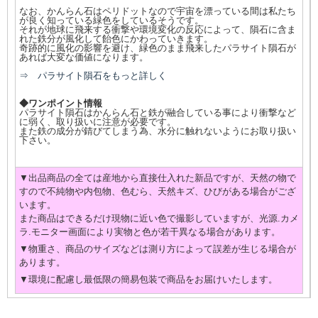
なお、かんらん石はペリドットなので宇宙を漂っている間は私たち
が良く知っている緑色をしているそうです。
それが地球に飛来する衝撃や環境変化の反応によって、隕石に含ま
れた鉄分が風化して飴色にかわっていきます。
奇跡的に風化の影響を避け、緑色のまま飛来したパラサイト隕石が
あれば大変な価値になります。
⇒ パラサイト隕石をもっと詳しく
◆ワンポイント情報
パラサイト隕石はかんらん石と鉄が融合している事により衝撃など
に弱く、取り扱いに注意が必要です。
また鉄の成分が錆びてしまう為、水分に触れないようにお取り扱い
下さい。
▼出品商品の全ては産地から直接仕入れた新品ですが、天然の物で
すので不純物や内包物、色むら、天然キズ、ひびがある場合がござ
います。
また商品はできるだけ現物に近い色で撮影していますが、光源.カメ
ラ.モニター画面により実物と色が若干異なる場合があります。
▼物重さ、商品のサイズなどは測り方によって誤差が生じる場合が
あります。
▼環境に配慮し最低限の簡易包装で商品をお届けいたします。