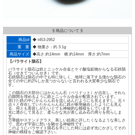
§ 商品について §
商品id
◆ t453-2952
重 量
◆ 物重さ：約 3.1g
商品サイズ
◆高さ:約14mm 横:約14mm 厚さ:約7mm
【パラサイト隕石】
パラサイト隕石は鉄とニッケル合金とケイ酸塩鉱物からなる石鉄隕
石（せきてついんせき）です。
石鉄隕石は隕石の中でも特に珍しく、地球に落下する僅かな隕石の
全ての中に約2%しか見つからないと言われる大変希少な隕石で
す。
この隕石の大部分にはかんらん石（ペリドット）が点在し、それら
の隙間を埋めるように鉄とニッケル合金が配置されています。
溶けた鉄の中にかんらん石を流し込んだようにも見えますし、元々
点々と存在していたかんらん石に鉄が衝突融合したようにも見え
る、何とも形容しがたいとても神秘的な模様をしています。
光に透かして見ると、柔らかな光が差し込み石の周りを照らしま
す。
万華鏡やステンドグラス、美しい絵画と評したくなるような美しさ
で、思わず宇宙に想いを馳せる神秘性です。
このようにパラサイト隕石を手にした時には必ず光にかざしてその
神秘の模様をご確認下さい。