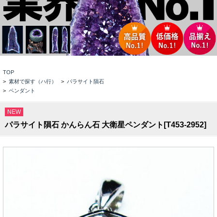
TOP
>
素材で探す（ハ行）
>
パラサイト隕石
>
ペンダント
NEW
パラサイト隕石 かんらん石 大衛星ペンダント[T453-2952]