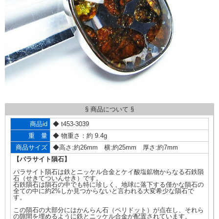
§ 商品について §
商品id
◆ t453-3039
重 量
◆ 物重さ：約 9.4g
商品サイズ
◆高さ:約26mm 横:約25mm 厚さ:約7mm
【パラサイト隕石】
パラサイト隕石は鉄とニッケル合金とケイ酸塩鉱物からなる石鉄隕
石（せきてついんせき）です。
石鉄隕石は隕石の中でも特に珍しく、地球に落下する僅かな隕石の
全ての中に約2%しか見つからないと言われる大変希少な隕石で
す。
この隕石の大部分にはかんらん石（ペリドット）が点在し、それら
の隙間を埋めるように鉄とニッケル合金が配置されています。