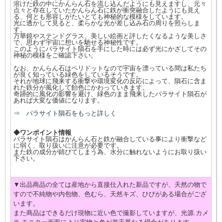
溶けた鉄の中にかんらん石を流し込んだようにも見えますし、元々
点々と存在していたかんらん石に鉄が衝突融合したようにも見え
る、何とも形容しがたいとても神秘的な模様をしています。
光に透かして見ると、柔らかな光が差し込み石の周りを照らしま
す。
万華鏡やステンドグラス、美しい絵画と評したくなるような美しさ
で、思わず宇宙に想いを馳せる神秘性です。
このようにパラサイト隕石を手にした時には必ず光にかざしてその
神秘の模様をご確認下さい。
なお、かんらん石はペリドットなので宇宙を漂っている間は私たち
が良く知っている緑色をしているそうです。
それが地球に飛来する衝撃や環境変化の反応によって、隕石に含ま
れた鉄分が風化して飴色にかわっていきます。
奇跡的に風化の影響を避け、緑色のまま飛来したパラサイト隕石が
あれば大変な価値になります。
⇒ パラサイト隕石をもっと詳しく
◆ワンポイント情報
パラサイト隕石はかんらん石と鉄が融合している事により衝撃など
に弱く、取り扱いに注意が必要です。
また鉄の成分が錆びてしまう為、水分に触れないようにお取り扱い
下さい。
▼出品商品の全ては産地から直接仕入れた新品ですが、天然の物で
すので不純物や内包物、色むら、天然キズ、ひびがある場合がござ
います。
また商品はできるだけ現物に近い色で撮影していますが、光源.カメ