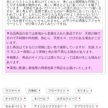
化したりストレスを和らげてくれたり、更には人間関係を円滑にし
たりする効果が期待され、美しい輝きとともに多くの人々を魅了し
ています。 天然石であるパワーストーンの見た目は一つ一つ違いま
すが、深く考えずに直感で選んだものが一番自分に合っているとい
われています。しかし[これがどんな石なのかよく分からない]とい
う場合は、石に込められている意味を調べたりして何が自分に向い
ているか探すのもいいかもしれません。お守りやお洒落なアクセサ
リーとして、ぜひ取り入れてみたいですね。
▼出品商品の全ては産地から直接仕入れた新品ですが、天然の物で
すので不純物や内包物、色むら、天然キズ、ひびがある場合がござ
います。
また商品はできるだけ現物に近い色で撮影していますが、光源.カメ
ラ.モニター画面により実物と色が若干異なる場合があります。
▼物重さ、商品のサイズなどは測り方によって誤差が生じる場合が
あります。
▼環境に配慮し最低限の簡易包装で商品をお届けいたします。
ラリマー
六角柱
フローライト
モリオン
チャロアイト
オパール
ルチルクォーツ
モルダバイト
アメジストクラスター
ラブラドライト