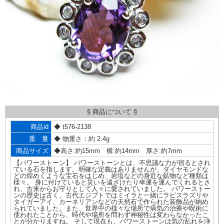
§ 商品について §
商品id
◆ t576-2138
重 量
◆ 物重さ：約 2.4g
商品サイズ
◆高さ:約15mm 横:約14mm 厚さ:約7mm
【パワーストーン】 パワーストーンとは、不思議な力が宿るとされ
ている石を指します。明確な定義はありませんが、ダイヤモンドな
どの煌めくような宝石をはじめ、岩塩などの身近な鉱物など種類は
様々。 身に付けていると災いを遠ざけたり幸運を運んでくれるとさ
れ、古来からお守りとして人々に愛されていました。 パワーストー
ンの歴史は古く、古代エジプトではミイラと一緒にラピスラズリや
タイガーアイ、カーネリアンなどの天然石で作られた装飾品が納め
られていました。また、世界中の様々な場所で病気の治療や呪術に
使われたことから、時代や場所を問わず神秘性は変わらなかったこ
とが分かりますね。 そして現在も、パワーストーンは気の乱れを浄