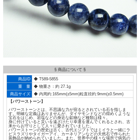
§ 商品について §
商品ID
◆ T589-5855
重 量
◆ 物重さ：約 27.1g
商品サイズ
◆ 内周約:165mm(±5mm)粒直径約:9mm(±0.5mm)
【パワーストーン】
パワーストーンとは、不思議な力が宿るとされている石を指しま
す。明確な定義はありませんが、ダイヤモンドなどの煌めくような
宝石をはじめ、岩塩などの身近な鉱物など種類は様々。
身に付けていると災いを遠ざけたり幸運を運んでくれるとされ、古
来からお守りとして人々に愛されていました。
パワーストーンの歴史は古く、古代エジプトではミイラと一緒にラ
ピスラズリやタイガーアイ、カーネリアンなどの天然石で作られた
装飾品が納められていました。また、世界中の様々な場所で病気の