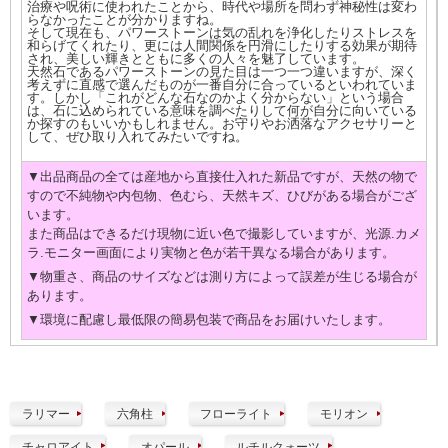
治療や呪術に使われたことから、時代や場所を問わず神秘性は変わ
らなかったことが分かりますね。
そして現在も、パワーストーンは気の乱れを浄化したりストレスを
和らげてくれたり、更には人間関係を円滑にしたりする効果が期待
され、美しい輝きとともに多くの人々を魅了しています。
天然石であるパワーストーンの見た目は一つ一つ違いますが、深く
考えずに直感で選んだものが一番自分に合っているといわれていま
す。しかし「これがどんな石なのかよく分からない」という場合
は、石に込められている意味を調べたりして何が自分に向いている
か探すのもいいかもしれません。お守りやお洒落なアクセサリーと
して、ぜひ取り入れてみたいですね。
▼出品商品の全ては産地から直接仕入れた新品ですが、天然の物で
すので不純物や内包物、色むら、天然キズ、ひびがある場合がござ
います。
また商品はできるだけ現物に近い色で撮影していますが、光源.カメ
ラ.モニター画面により実物と色が若干異なる場合があります。
▼物重さ、商品のサイズなどは測り方によって誤差が生じる場合が
あります。
▼環境に配慮し最低限の簡易包装で商品をお届けいたします。
ラリマー
六角柱
フローライト
モリオン
チャロアイト
オパール
ルチルクォーツ