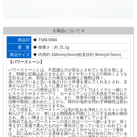
§ 商品について §
商品ID
◆ T589-5894
重 量
◆ 物重さ：約 31.1g
商品サイズ
◆ 内周約:166mm(±5mm)粒直径約:9mm(±0.5mm)
【パワーストーン】
パワーストーンとは、不思議な力が宿るとされている石を指しま
す。明確な定義はありませんが、ダイヤモンドなどの煌めくような
宝石をはじめ、岩塩などの身近な鉱物など種類は様々。
身に付けていると災いを遠ざけたり幸運を運んでくれるとされ、古
来からお守りとして人々に愛されていました。
パワーストーンの歴史は古く、古代エジプトではミイラと一緒にラ
ピスラズリやタイガーアイ、カーネリアンなどの天然石で作られた
装飾品が納められていました。また、世界中の様々な場所で病気の
治療や呪術に使われたことから、時代や場所を問わず神秘性は変わ
らなかったことが分かりますね。
そして現在も、パワーストーンは気の乱れを浄化したりストレスを
和らげてくれたり、更には人間関係を円滑にしたりする効果が期待
され、美しい輝きとともに多くの人々を魅了しています。
天然石であるパワーストーンの見た目は一つ一つ違いますが、深く
考えずに直感で選んだものが一番自分に合っているといわれていま
す。しかし「これがどんな石なのかよく分からない」という場合
は、石に込められている意味を調べたりして何が自分に向いている