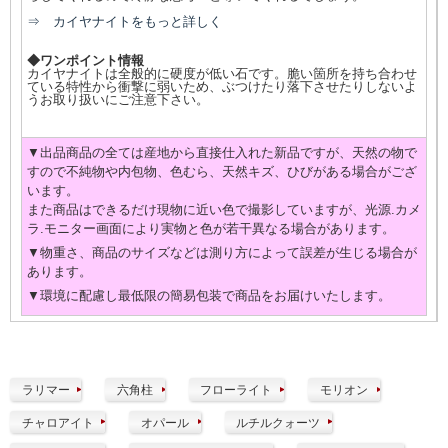
⇒ カイヤナイトをもっと詳しく
◆ワンポイント情報
カイヤナイトは全般的に硬度が低い石です。脆い箇所を持ち合わせ
ている特性から衝撃に弱いため、ぶつけたり落下させたりしないよ
うお取り扱いにご注意下さい。
▼出品商品の全ては産地から直接仕入れた新品ですが、天然の物で
すので不純物や内包物、色むら、天然キズ、ひびがある場合がござ
います。
また商品はできるだけ現物に近い色で撮影していますが、光源.カメ
ラ.モニター画面により実物と色が若干異なる場合があります。
▼物重さ、商品のサイズなどは測り方によって誤差が生じる場合が
あります。
▼環境に配慮し最低限の簡易包装で商品をお届けいたします。
ラリマー
六角柱
フローライト
モリオン
チャロアイト
オパール
ルチルクォーツ