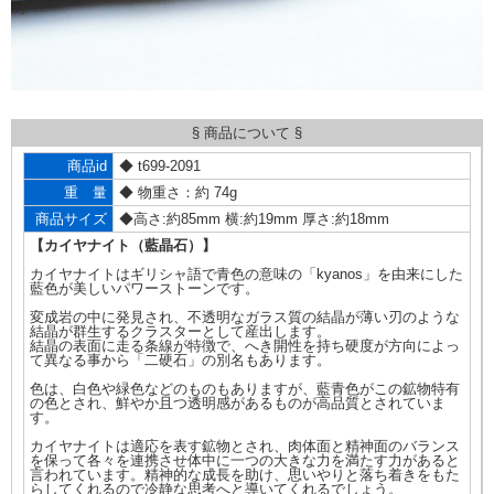
§ 商品について §
商品id
◆ t699-2091
重 量
◆ 物重さ：約 74g
商品サイズ
◆高さ:約85mm 横:約19mm 厚さ:約18mm
【カイヤナイト（藍晶石）】
カイヤナイトはギリシャ語で青色の意味の「kyanos」を由来にした
藍色が美しいパワーストーンです。
変成岩の中に発見され、不透明なガラス質の結晶が薄い刃のような
結晶が群生するクラスターとして産出します。
結晶の表面に走る条線が特徴で、へき開性を持ち硬度が方向によっ
て異なる事から「二硬石」の別名もあります。
色は、白色や緑色などのものもありますが、藍青色がこの鉱物特有
の色とされ、鮮やか且つ透明感があるものが高品質とされていま
す。
カイヤナイトは適応を表す鉱物とされ、肉体面と精神面のバランス
を保って各々を連携させ体中に一つの大きな力を満たす力があると
言われています。精神的な成長を助け、思いやりと落ち着きをもた
らしてくれるので冷静な思考へと導いてくれるでしょう。