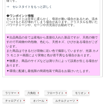
徴です。
⇒ セレスタイトをもっと詳しく
◆ワンポイント情報
セレスタイトは非常に柔らかく、母岩が脆い場合があるため、流水
につけると石が壊れてしまう場合があります。クリスタルを用いた
パワーチャージや、セージや月光浴がお勧めです。
▼出品商品の全ては産地から直接仕入れた新品ですが、天然の物で
すので不純物や内包物、色むら、天然キズ、ひびがある場合がござ
います。
また商品はできるだけ現物に近い色で撮影していますが、光源.カメ
ラ.モニター画面により実物と色が若干異なる場合があります。
▼物重さ、商品のサイズなどは測り方によって誤差が生じる場合が
あります。
▼環境に配慮し最低限の簡易包装で商品をお届けいたします。
ラリマー
六角柱
フローライト
モリオン
チャロアイト
オパール
ルチルクォーツ