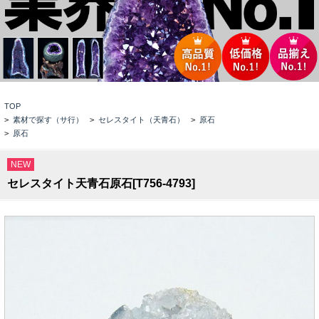
TOP
>
素材で探す（サ行）
>
セレスタイト（天青石）
>
原石
>
原石
NEW
セレスタイト天青石原石[T756-4793]