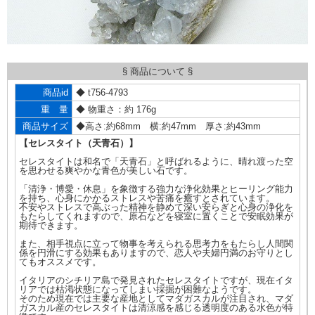
§ 商品について §
商品id
◆ t756-4793
重 量
◆ 物重さ：約 176g
商品サイズ
◆高さ:約68mm 横:約47mm 厚さ:約43mm
【セレスタイト（天青石）】
セレスタイトは和名で「天青石」と呼ばれるように、晴れ渡った空
を思わせる爽やかな青色が美しい石です。
「清浄・博愛・休息」を象徴する強力な浄化効果とヒーリング能力
を持ち、心身にかかるストレスや苦痛を癒すとされています。
不安やストレスで高ぶった精神を静めて深い安らぎと心身の浄化を
もたらしてくれますので、原石などを寝室に置くことで安眠効果が
期待できます。
また、相手視点に立って物事を考えられる思考力をもたらし人間関
係を円滑にする効果もありますので、恋人や夫婦円満のお守りとし
てもオススメです。
イタリアのシチリア島で発見されたセレスタイトですが、現在イタ
リアでは枯渇状態になってしまい採掘が困難なようです。
そのため現在では主要な産地としてマダガスカルが注目され、マダ
ガスカル産のセレスタイトは清涼感を感じる透明度のある水色が特