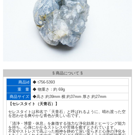
§ 商品について §
商品id
◆ t756-5393
重 量
◆ 物重さ：約 69g
商品サイズ
◆高さ:約39mm 横:約37mm 厚さ:約27mm
【セレスタイト（天青石）】
セレスタイトは和名で「天青石」と呼ばれるように、晴れ渡った空
を思わせる爽やかな青色が美しい石です。
「清浄・博愛・休息」を象徴する強力な浄化効果とヒーリング能力
を持ち、心身にかかるストレスや苦痛を癒すとされています。
不安やストレスで高ぶった精神を静めて深い安らぎと心身の浄化を