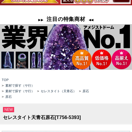
TOP
>
素材で探す（サ行）
>
素材で探す（サ行）
>
セレスタイト（天青石）
>
原石
>
原石
NEW
セレスタイト天青石原石[T756-5393]