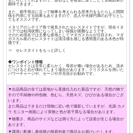
もたらしてくれますので、原石などを寝室に置くことで安眠効果が
期待できます。
また、相手視点に立って物事を考えられる思考力をもたらし人間関
係を円滑にする効果もありますので、恋人や夫婦円満のお守りとし
てもオススメです。
イタリアのシチリア島で発見されたセレスタイトですが、現在イタ
リアでは枯渇状態になってしまい採掘が困難なようです。
そのため現在では主要な産地としてマダガスカルが注目され、マダ
ガスカル産のセレスタイトは清涼感を感じる透明度のある水色が特
徴です。
⇒ セレスタイトをもっと詳しく
◆ワンポイント情報
セレスタイトは非常に柔らかく、母岩が脆い場合があるため、流水
につけると石が壊れてしまう場合があります。クリスタルを用いた
パワーチャージや、セージや月光浴がお勧めです。
▼出品商品の全ては産地から直接仕入れた新品ですが、天然の物で
すので不純物や内包物、色むら、天然キズ、ひびがある場合がござ
います。
また商品はできるだけ現物に近い色で撮影していますが、光源.カメ
ラ.モニター画面により実物と色が若干異なる場合があります。
▼物重さ、商品のサイズなどは測り方によって誤差が生じる場合が
あります。
▼環境に配慮し最低限の簡易包装で商品をお届けいたします。